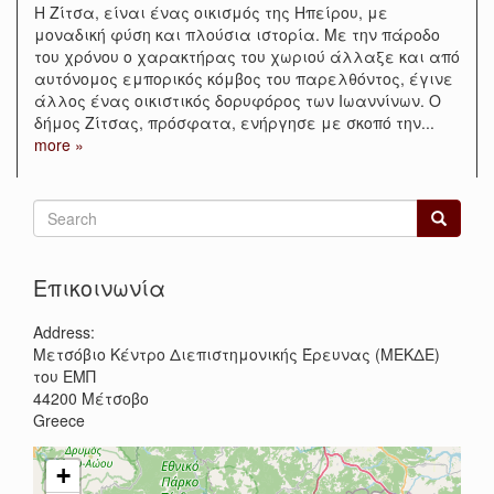
Η Ζίτσα, είναι ένας οικισμός της Ηπείρου, με
μοναδική φύση και πλούσια ιστορία. Με την πάροδο
του χρόνου ο χαρακτήρας του χωριού άλλαξε και από
αυτόνομος εμπορικός κόμβος του παρελθόντος, έγινε
άλλος ένας οικιστικός δορυφόρος των Ιωαννίνων. Ο
δήμος Ζίτσας, πρόσφατα, ενήργησε με σκοπό την
...
more »
Search
form
Search
Επικοινωνία
Address:
Μετσόβιο Κέντρο Διεπιστημονικής Έρευνας (ΜΕΚΔΕ)
του ΕΜΠ
44200
Μέτσοβο
Greece
+