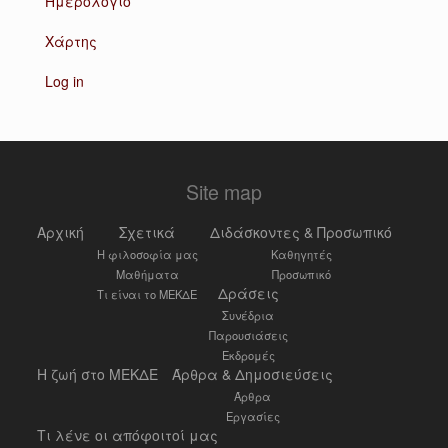
Ημερολόγιο
Χάρτης
Log in
Site map
Αρχική
Σχετικά
Διδάσκοντες & Προσωπικό
Η φιλοσοφία μας
Καθηγητές
Μαθήματα
Προσωπικό
Δράσεις
Τι είναι το ΜΕΚΔΕ
Συνέδρια
Παρουσιάσεις
Εκδρομές
Η ζωή στο ΜΕΚΔΕ
Άρθρα & Δημοσιεύσεις
Άρθρα
Εργασίες
Τι λένε οι απόφοιτοί μας