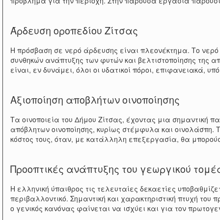
πρόβλημα για την περιοχή. Στην παρούσα εργασία παρουσ
Άρδευση οροπεδίου Ζίτσας
Η πρόσβαση σε νερό άρδευσης είναι πλεονέκτημα. Το νερ
συνθηκών ανάπτυξης των φυτών και βελτιστοποίησης της α
είναι, εν δυνάμει, όλοι οι υδατικοί πόροι, επιφανειακά, υ
Αξιοποίηση αποβλήτων οινοποίησης
Τα οινοποιεία του Δήμου Ζίτσας, έχοντας μια σημαντική π
απόβλητων οινοποίησης, κυρίως στέμφυλα και οινολάσπη. 
κόστος τους, όταν, με κατάλληλη επεξεργασία, θα μπορούσ
Προοπτικές ανάπτυξης του γεωργικού τομέ
Η ελληνική ύπαιθρος τις τελευταίες δεκαετίες υποβαθμίζετ
περιβαλλοντικό. Σημαντική και χαρακτηριστική πτυχή του π
ο γενικός κανόνας φαίνεται να ισχύει και για τον πρωτογε