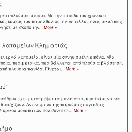
ς
η και πλούσια ιστορία. Με την πάροδο του χρόνου ο
ός κόμβος του παρελθόντος, έγινε άλλος ένας οικιστικός
ργησε με σκοπό την
...
More »
 λατομείων Κληματιάς
νενεργά λατομεία, είναι μία συνηθισμένη εικόνα. Μία
 οποία, περιμετρικά, περιβάλλεται από πλούσια βλάστηση,
από πλούσια πανίδα. Γίνεται
...
More »
ού”
υπαίθρου έχει μετατρέψει τα μονοπάτια, υφιστάμενα και
ς διασχίζουν. Αντικείμενο της παρούσας εργασίας
στορικού μονοπατιού που συνέδεε
...
More »
Δήμο