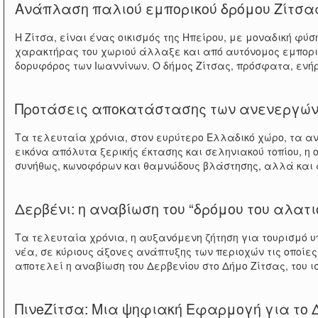
Ανάπλαση παλιού εμπορικού δρόμου Ζίτσα
Η Ζίτσα, είναι ένας οικισμός της Ηπείρου, με μοναδική φύσ
χαρακτήρας του χωριού άλλαξε και από αυτόνομος εμπορικ
δορυφόρος των Ιωαννίνων. Ο δήμος Ζίτσας, πρόσφατα, ενή
Προτάσεις αποκατάστασης των ανενεργών
Τα τελευταία χρόνια, στον ευρύτερο Ελλαδικό χώρο, τα α
εικόνα απόλυτα ξερικής έκτασης και σεληνιακού τοπίου, η
συνήθως, κωνοφόρων και θαμνώδους βλάστησης, αλλά και 
Δερβένι: η αναβίωση του “δρόμου του αλατι
Τα τελευταία χρόνια, η αυξανόμενη ζήτηση για τουρισμό 
νέα, σε κύριους άξονες ανάπτυξης των περιοχών τις οποίε
αποτελεί η αναβίωση του Δερβενίου στο Δήμο Ζίτσας, του ι
ΠινeΖίτσα: Μια ψηφιακή Εφαρμογή για το 