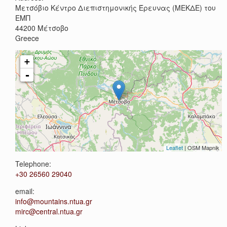
Μετσόβιο Κέντρο Διεπιστημονικής Έρευνας (ΜΕΚΔΕ) του
ΕΜΠ
44200
Μέτσοβο
Greece
+
-
Leaflet
| OSM Mapnik
Telephone:
+30 26560 29040
email:
info@mountains.ntua.gr
mirc@central.ntua.gr