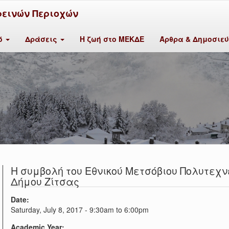
ρεινών Περιοχών
κό
Δράσεις
Η ζωή στο ΜΕΚΔΕ
Άρθρα & Δημοσιε
Η συμβολή του Εθνικού Μετσόβιου Πολυτεχ
Δήμου Ζίτσας
Date:
Saturday, July 8, 2017 -
9:30am
to
6:00pm
Academic Year: