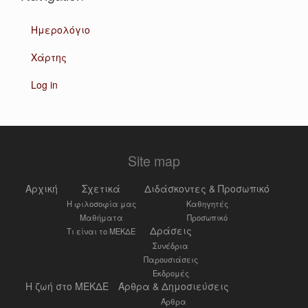
Ημερολόγιο
Χάρτης
Log in
Site map
Αρχική
Σχετικά
Διδάσκοντες & Προσωπικό
Η φιλοσοφία μας
Καθηγητές
Μαθήματα
Προσωπικό
Δράσεις
Τι είναι το ΜΕΚΔΕ
Συνέδρια
Παρουσιάσεις
Εκδρομές
Η ζωή στο ΜΕΚΔΕ
Άρθρα & Δημοσιεύσεις
Άρθρα