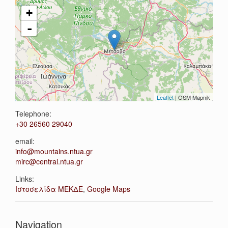
+
-
Leaflet
| OSM Mapnik
Telephone:
+30 26560 29040
email:
info@mountains.ntua.gr
mirc@central.ntua.gr
Links:
Ιστοσελίδα ΜΕΚΔΕ
,
Google Maps
Navigation