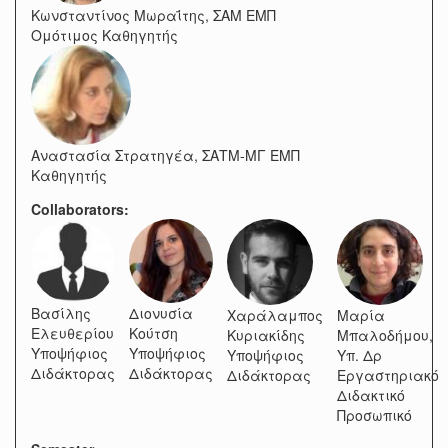
Κωνσταντίνος Μωραΐτης, ΣΑΜ ΕΜΠ
Ομότιμος Καθηγητής
Αναστασία Στρατηγέα, ΣΑΤΜ-ΜΓ ΕΜΠ
Καθηγητής
Collaborators:
Βασίλης
Διονυσία
Χαράλαμπος
Μαρία
Ελευθερίου
Κούτση
Κυριακίδης
Μπαλοδήμου,
Υποψήφιος
Υποψήφιος
Υποψήφιος
Υπ. Δρ
Διδάκτορας
Διδάκτορας
Διδάκτορας
Εργαστηριακό
Διδακτικό
Προσωπικό