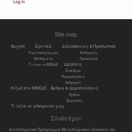
Log in
Site map
Αρχική
Σχετικά
Διδάσκοντες & Προσωπικό
Η φιλοσοφία μας
Καθηγητές
Μαθήματα
Προσωπικό
Δράσεις
Τι είναι το ΜΕΚΔΕ
Συνέδρια
Παρουσιάσεις
Εκδρομές
Η ζωή στο ΜΕΚΔΕ
Άρθρα & Δημοσιεύσεις
Άρθρα
Εργασίες
Τι λένε οι απόφοιτοί μας
Σύνδεσμοι
Διεπιστημονικό Πρόγραμμα Μεταπτυχιακών Σπουδών του