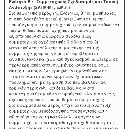
Ενότητα Β’: «Συμμετοχικός Σχεδιασμός και Τοπική
Ανάπτυξη» (ΣΑΤΜ-ΜΓ, Ε.Μ.Π.)
Στο θεωρητικό μέρος της Ενότητας Β’ του μαθήματος
οι σπουδαστές/τριες: α) εξοικειώνονται με την
προσέγγιση του συμμετοχικού σχεδιασμού, καθώς και
των μεθόδων συμμετοχής που μπορούν να
αξιοποιηθούν στα διάφορα στάδια μιας
συμμετοχικής σχεδιαστικής διαδικασίας· β)
κατανοούν τον ρόλο της συμμετοχής και της
συμμετοχικής προσέγγισης σε προβλήματα
αναπτυξιακού και χωρικού σχεδιασμού, ιδιαίτερα σε
περιφερειακές απομονωμένες κοινότητες, όπως
αυτές των ορεινών περιοχών· γ) εμβαθύνουν σε
παραδείγματα συγκεκριμένων σχεδιαστικών
προβλημάτων, με έμφαση στο περιβάλλον των
ορεινών περιοχών· και δ) εμβαθύνουν στο
υφιστάμενο θεσμικό και νομοθετικό πλαίσιο και τις
σχετικές πρόνοιές του σε θέματα συμμετοχής.
Στο εφαρμοσμένο μέρος επιχειρείταιη ανάπτυξη
συμμετοχικής μεθοδολογικής προσέγγισης και η
αξιοποίηση σε αυτή κατάλληλων εργαλείων
συμμετοχής σε ένα παράδειγμα σχεδιασμού μιας
ορεινής περιοχής, με εστίαση σε ένα αναπτυξιακό ή/