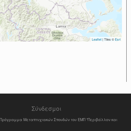
Leaflet
| Tiles ©
Esri
Σύνδεσμοι
ό Πρόγραμμα Μεταπτυχιακών Σπουδών του ΕΜΠ "Περιβάλλον και