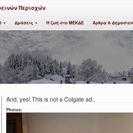
ρεινών Περιοχών
κό
Δράσεις
Η ζωή στο ΜΕΚΔΕ
Άρθρα & Δημοσιε
And, yes! This is not a Colgate ad..
Photos: