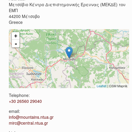
Μετσόβιο Κέντρο Διεπιστημονικής Έρευνας (ΜΕΚΔΕ) του
ΕΜΠ
44200
Μέτσοβο
Greece
+
-
Leaflet
| OSM Mapnik
Telephone:
+30 26560 29040
email:
info@mountains.ntua.gr
mirc@central.ntua.gr