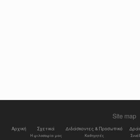
Site map
Αρχική
Σχετικά
Διδάσκοντες & Προσωπικό
Δρά
Η φιλοσοφία μας
Καθηγητές
Συνέ