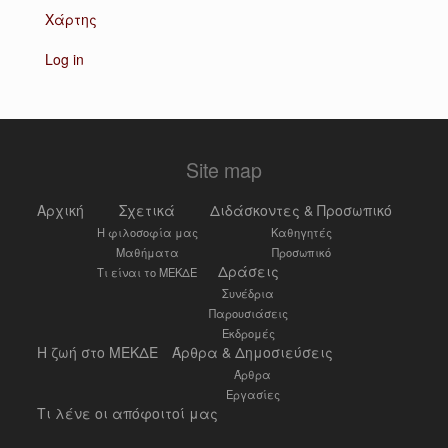
Χάρτης
Log in
Site map
Αρχική
Σχετικά
Διδάσκοντες & Προσωπικό
Η φιλοσοφία μας
Καθηγητές
Μαθήματα
Προσωπικό
Δράσεις
Τι είναι το ΜΕΚΔΕ
Συνέδρια
Παρουσιάσεις
Εκδρομές
Η ζωή στο ΜΕΚΔΕ
Άρθρα & Δημοσιεύσεις
Άρθρα
Εργασίες
Τι λένε οι απόφοιτοί μας