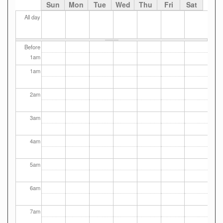
Sun
Mon
Tue
Wed
Thu
Fri
Sat
All day
Before
1
am
1
am
2
am
3
am
4
am
5
am
6
am
7
am