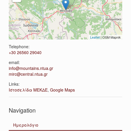
6
pm
7
pm
Leaflet
| OSM Mapnik
8
pm
Telephone:
+30 26560 29040
9
pm
email:
info@mountains.ntua.gr
10
pm
mirc@central.ntua.gr
11
pm
Links:
Ιστοσελίδα ΜΕΚΔΕ
,
Google Maps
Navigation
Ημερολόγιο