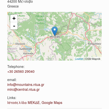
44200
Μέτσοβο
Greece
+
-
Leaflet
| OSM Mapnik
Telephone:
+30 26560 29040
email:
info@mountains.ntua.gr
mirc@central.ntua.gr
Links:
Ιστοσελίδα ΜΕΚΔΕ
,
Google Maps