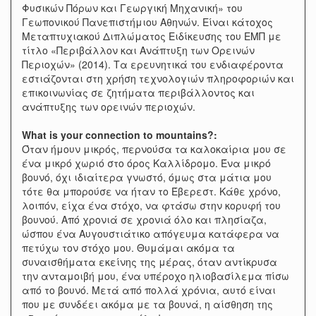
Φυσικών Πόρων και Γεωργική Μηχανική» του
Γεωπονικού Πανεπιστήμιου Αθηνών. Είναι κάτοχος
Μεταπτυχιακού Διπλώματος Ειδίκευσης του ΕΜΠ με
τίτλο «Περιβάλλον και Ανάπτυξη των Ορεινών
Περιοχών» (2014). Τα ερευνητικά του ενδιαφέροντα
εστιάζονται στη χρήση τεχνολογιών πληροφοριών και
επικοινωνίας σε ζητήματα περιβάλλοντος και
ανάπτυξης των ορεινών περιοχών.
What is your connection to mountains?:
Όταν ήμουν μικρός, περνούσα τα καλοκαίρια μου σε
ένα μικρό χωριό στο όρος Καλλίδρομο. Ένα μικρό
βουνό, όχι ιδιαίτερα γνωστό, όμως στα μάτια μου
τότε θα μπορούσε να ήταν το Έβερεστ. Κάθε χρόνο,
λοιπόν, είχα ένα στόχο, να φτάσω στην κορυφή του
βουνού. Από χρονιά σε χρονιά όλο και πλησίαζα,
ώσπου ένα Αυγουστιάτικο απόγευμα κατάφερα να
πετύχω τον στόχο μου. Θυμάμαι ακόμα τα
συναισθήματα εκείνης της μέρας, όταν αντίκρυσα
την ανταμοιβή μου, ένα υπέροχο ηλιοβασίλεμα πίσω
από το βουνό. Μετά από πολλά χρόνια, αυτό είναι
που με συνδέει ακόμα με τα βουνά, η αίσθηση της