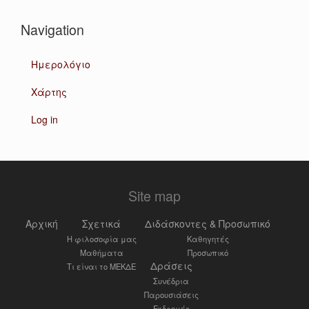
Navigation
Ημερολόγιο
Χάρτης
Log in
Site map
Αρχική
Σχετικά
Διδάσκοντες & Προσωπικό
Η φιλοσοφία μας
Καθηγητές
Μαθήματα
Προσωπικό
Δράσεις
Τι είναι το ΜΕΚΔΕ
Συνέδρια
Παρουσιάσεις
Εκδρομές